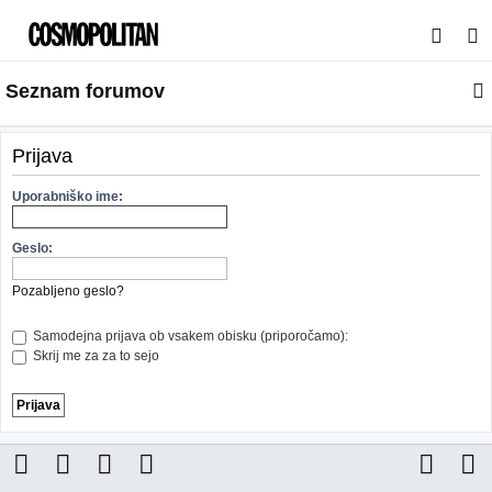
I
s
Seznam forumov
k
a
n
Prijava
j
Uporabniško ime:
e
Geslo:
Pozabljeno geslo?
Samodejna prijava ob vsakem obisku (priporočamo):
Skrij me za za to sejo