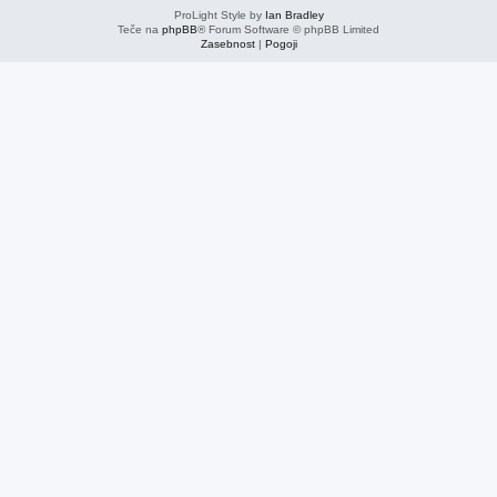
ProLight Style by
Ian Bradley
Teče na
phpBB
® Forum Software © phpBB Limited
Zasebnost
|
Pogoji