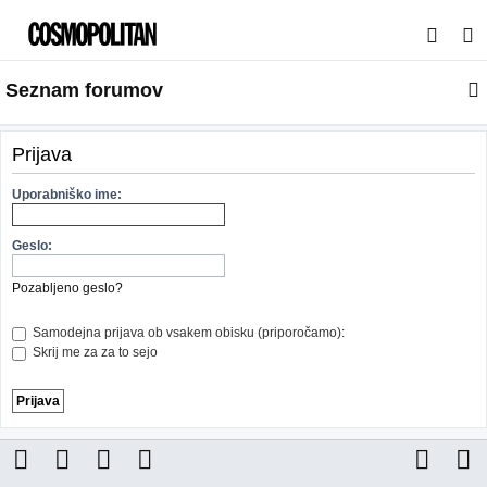
I
s
Seznam forumov
k
a
n
Prijava
j
Uporabniško ime:
e
Geslo:
Pozabljeno geslo?
Samodejna prijava ob vsakem obisku (priporočamo):
Skrij me za za to sejo