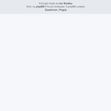
ProLight Style by
Ian Bradley
Teče na
phpBB
® Forum Software © phpBB Limited
Zasebnost
|
Pogoji