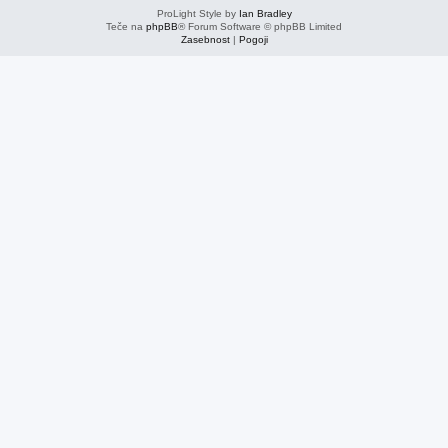
ProLight Style by
Ian Bradley
Teče na
phpBB
® Forum Software © phpBB Limited
Zasebnost
|
Pogoji