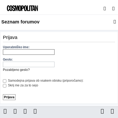
I
s
Seznam forumov
k
a
n
Prijava
j
Uporabniško ime:
e
Geslo:
Pozabljeno geslo?
Samodejna prijava ob vsakem obisku (priporočamo):
Skrij me za za to sejo