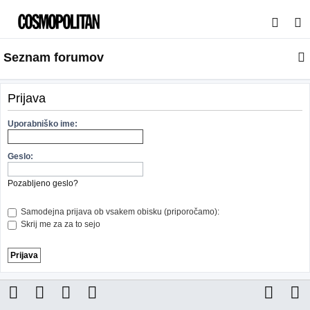
I
s
Seznam forumov
k
a
n
Prijava
j
Uporabniško ime:
e
Geslo:
Pozabljeno geslo?
Samodejna prijava ob vsakem obisku (priporočamo):
Skrij me za za to sejo