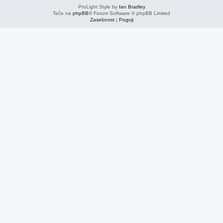
ProLight Style by
Ian Bradley
Teče na
phpBB
® Forum Software © phpBB Limited
Zasebnost
|
Pogoji