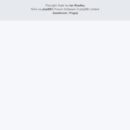
ProLight Style by
Ian Bradley
Teče na
phpBB
® Forum Software © phpBB Limited
Zasebnost
|
Pogoji