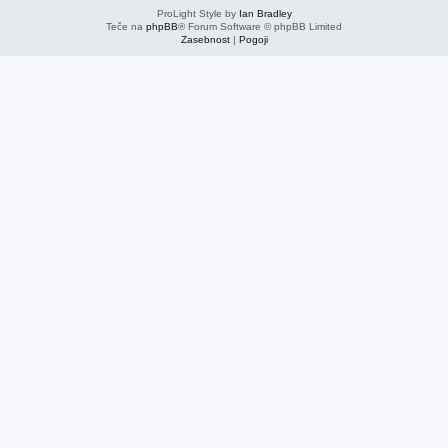
ProLight Style by
Ian Bradley
Teče na
phpBB
® Forum Software © phpBB Limited
Zasebnost
|
Pogoji