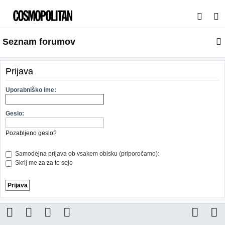
I
s
Seznam forumov
k
a
n
Prijava
j
Uporabniško ime:
e
Geslo:
Pozabljeno geslo?
Samodejna prijava ob vsakem obisku (priporočamo):
Skrij me za za to sejo