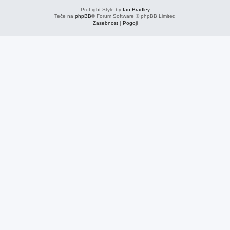
ProLight Style by
Ian Bradley
Teče na
phpBB
® Forum Software © phpBB Limited
Zasebnost
|
Pogoji