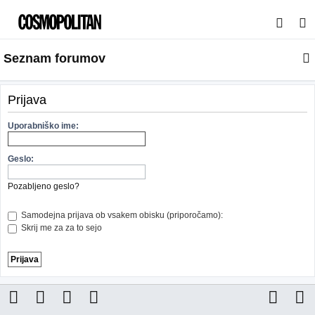
I
s
Seznam forumov
k
a
n
Prijava
j
Uporabniško ime:
e
Geslo:
Pozabljeno geslo?
Samodejna prijava ob vsakem obisku (priporočamo):
Skrij me za za to sejo