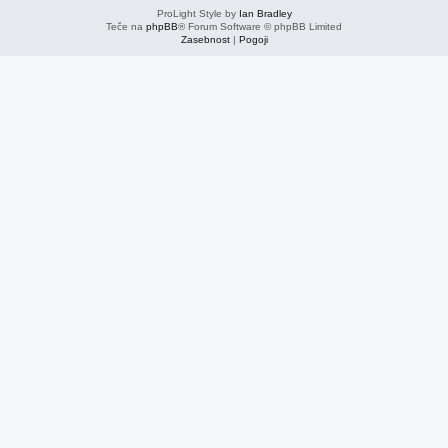
ProLight Style by
Ian Bradley
Teče na
phpBB
® Forum Software © phpBB Limited
Zasebnost
|
Pogoji