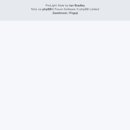
ProLight Style by
Ian Bradley
Teče na
phpBB
® Forum Software © phpBB Limited
Zasebnost
|
Pogoji