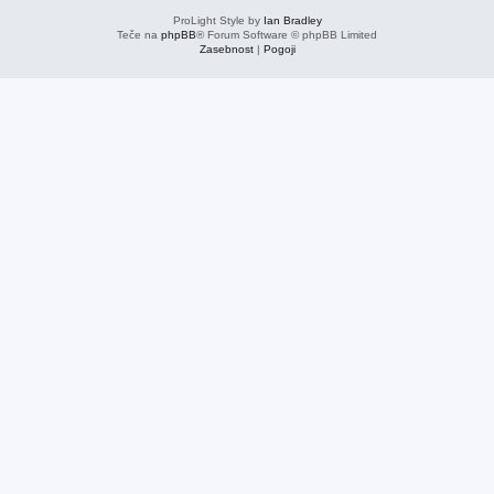
ProLight Style by
Ian Bradley
Teče na
phpBB
® Forum Software © phpBB Limited
Zasebnost
|
Pogoji