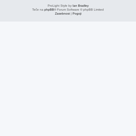
ProLight Style by
Ian Bradley
Teče na
phpBB
® Forum Software © phpBB Limited
Zasebnost
|
Pogoji