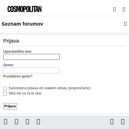
I
s
Seznam forumov
k
a
n
Prijava
j
Uporabniško ime:
e
Geslo:
Pozabljeno geslo?
Samodejna prijava ob vsakem obisku (priporočamo):
Skrij me za za to sejo