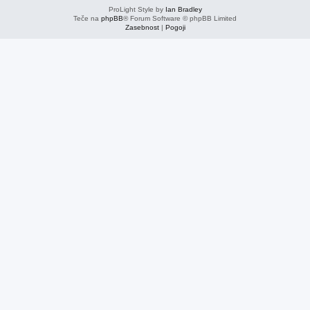
ProLight Style by
Ian Bradley
Teče na
phpBB
® Forum Software © phpBB Limited
Zasebnost
|
Pogoji