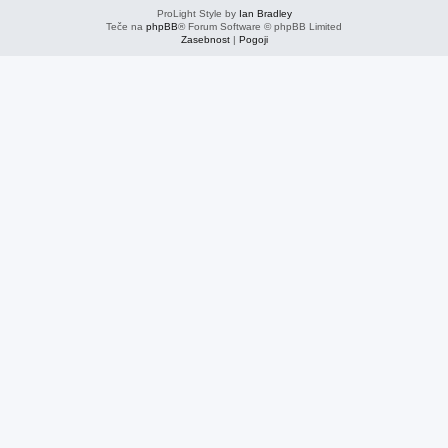
ProLight Style by
Ian Bradley
Teče na
phpBB
® Forum Software © phpBB Limited
Zasebnost
|
Pogoji