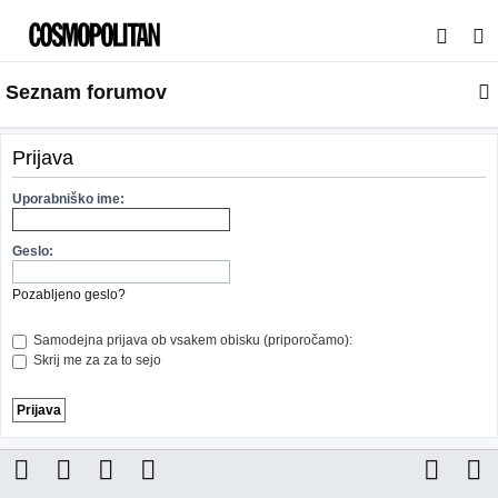
I
s
Seznam forumov
k
a
n
Prijava
j
Uporabniško ime:
e
Geslo:
Pozabljeno geslo?
Samodejna prijava ob vsakem obisku (priporočamo):
Skrij me za za to sejo