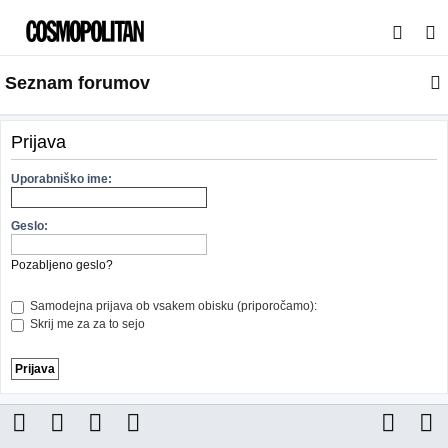
I
s
Seznam forumov
k
a
n
Prijava
j
Uporabniško ime:
e
Geslo:
Pozabljeno geslo?
Samodejna prijava ob vsakem obisku (priporočamo):
Skrij me za za to sejo