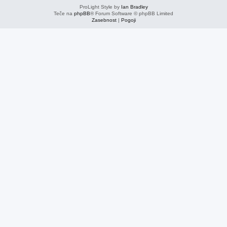
ProLight Style by
Ian Bradley
Teče na
phpBB
® Forum Software © phpBB Limited
Zasebnost
|
Pogoji