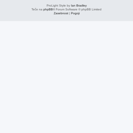
ProLight Style by
Ian Bradley
Teče na
phpBB
® Forum Software © phpBB Limited
Zasebnost
|
Pogoji