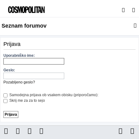
I
s
Seznam forumov
k
a
n
Prijava
j
Uporabniško ime:
e
Geslo:
Pozabljeno geslo?
Samodejna prijava ob vsakem obisku (priporočamo):
Skrij me za za to sejo