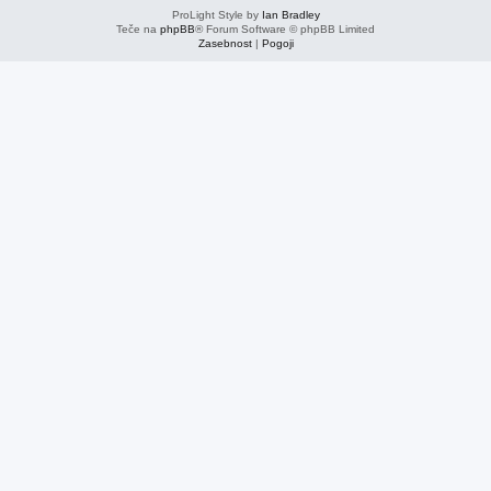
ProLight Style by
Ian Bradley
Teče na
phpBB
® Forum Software © phpBB Limited
Zasebnost
|
Pogoji