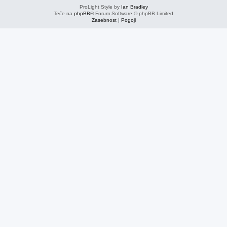
ProLight Style by
Ian Bradley
Teče na
phpBB
® Forum Software © phpBB Limited
Zasebnost
|
Pogoji