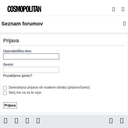
I
s
Seznam forumov
k
a
n
Prijava
j
Uporabniško ime:
e
Geslo:
Pozabljeno geslo?
Samodejna prijava ob vsakem obisku (priporočamo):
Skrij me za za to sejo