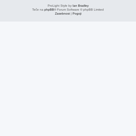
ProLight Style by
Ian Bradley
Teče na
phpBB
® Forum Software © phpBB Limited
Zasebnost
|
Pogoji