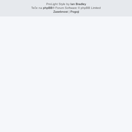
ProLight Style by
Ian Bradley
Teče na
phpBB
® Forum Software © phpBB Limited
Zasebnost
|
Pogoji