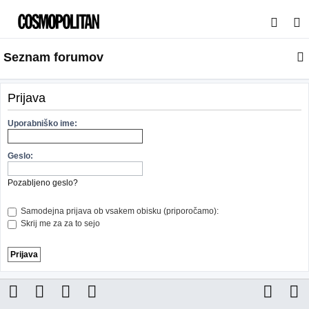
I
s
Seznam forumov
k
a
n
Prijava
j
Uporabniško ime:
e
Geslo:
Pozabljeno geslo?
Samodejna prijava ob vsakem obisku (priporočamo):
Skrij me za za to sejo