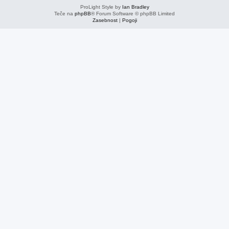
ProLight Style by
Ian Bradley
Teče na
phpBB
® Forum Software © phpBB Limited
Zasebnost
|
Pogoji