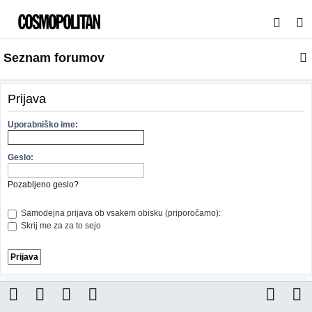
I
s
Seznam forumov
k
a
n
Prijava
j
Uporabniško ime:
e
Geslo:
Pozabljeno geslo?
Samodejna prijava ob vsakem obisku (priporočamo):
Skrij me za za to sejo