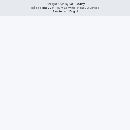
ProLight Style by
Ian Bradley
Teče na
phpBB
® Forum Software © phpBB Limited
Zasebnost
|
Pogoji