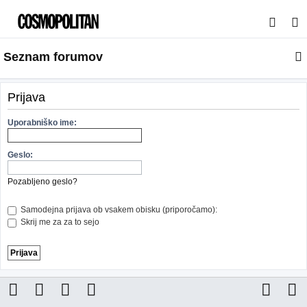
I
s
Seznam forumov
k
a
n
Prijava
j
Uporabniško ime:
e
Geslo:
Pozabljeno geslo?
Samodejna prijava ob vsakem obisku (priporočamo):
Skrij me za za to sejo