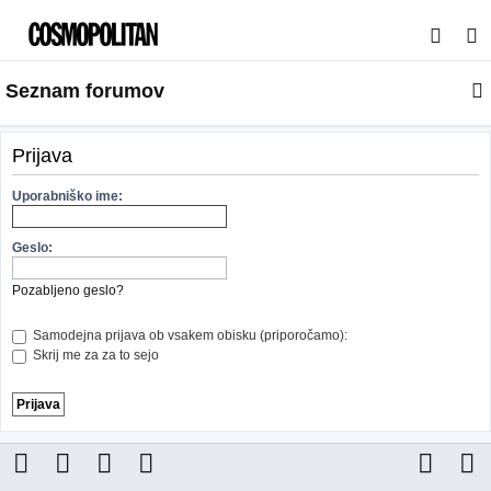
I
s
Seznam forumov
k
a
n
Prijava
j
Uporabniško ime:
e
Geslo:
Pozabljeno geslo?
Samodejna prijava ob vsakem obisku (priporočamo):
Skrij me za za to sejo