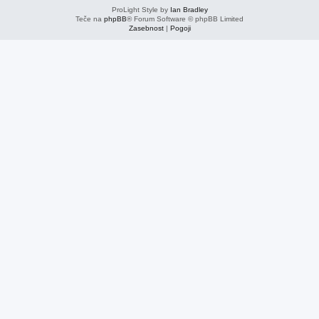
ProLight Style by
Ian Bradley
Teče na
phpBB
® Forum Software © phpBB Limited
Zasebnost
|
Pogoji