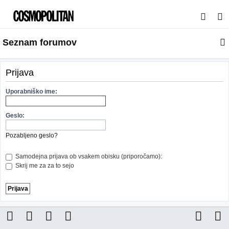
I
s
Seznam forumov
k
a
n
Prijava
j
Uporabniško ime:
e
Geslo:
Pozabljeno geslo?
Samodejna prijava ob vsakem obisku (priporočamo):
Skrij me za za to sejo