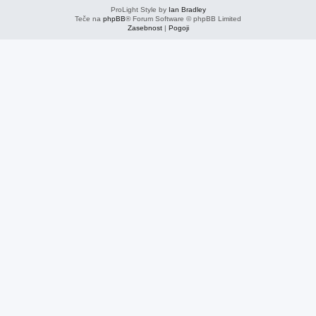
ProLight Style by
Ian Bradley
Teče na
phpBB
® Forum Software © phpBB Limited
Zasebnost
|
Pogoji