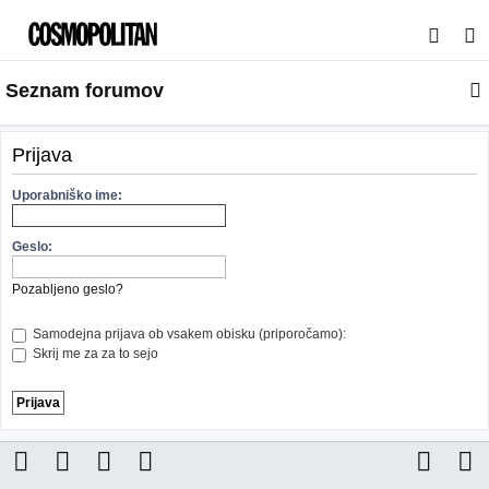
I
s
Seznam forumov
k
a
n
Prijava
j
Uporabniško ime:
e
Geslo:
Pozabljeno geslo?
Samodejna prijava ob vsakem obisku (priporočamo):
Skrij me za za to sejo