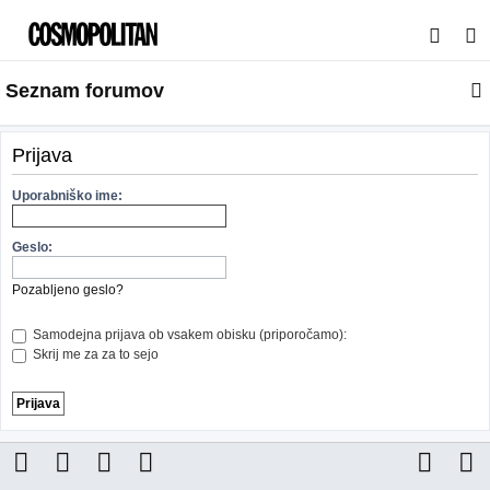
I
s
Seznam forumov
k
a
n
Prijava
j
Uporabniško ime:
e
Geslo:
Pozabljeno geslo?
Samodejna prijava ob vsakem obisku (priporočamo):
Skrij me za za to sejo