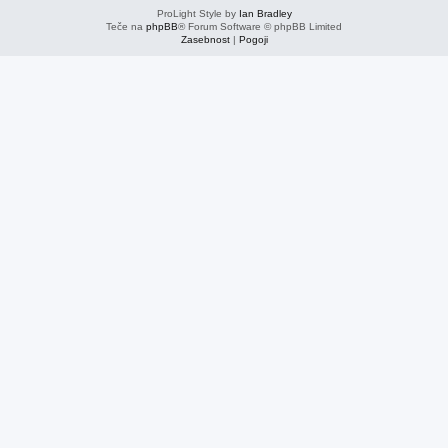
ProLight Style by
Ian Bradley
Teče na
phpBB
® Forum Software © phpBB Limited
Zasebnost
|
Pogoji