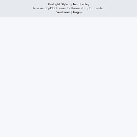
ProLight Style by
Ian Bradley
Teče na
phpBB
® Forum Software © phpBB Limited
Zasebnost
|
Pogoji