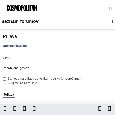
I
s
Seznam forumov
k
a
n
Prijava
j
Uporabniško ime:
e
Geslo:
Pozabljeno geslo?
Samodejna prijava ob vsakem obisku (priporočamo):
Skrij me za za to sejo