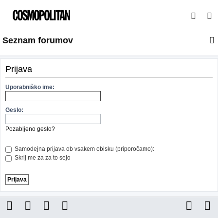
I
s
Seznam forumov
k
a
n
Prijava
j
Uporabniško ime:
e
Geslo:
Pozabljeno geslo?
Samodejna prijava ob vsakem obisku (priporočamo):
Skrij me za za to sejo