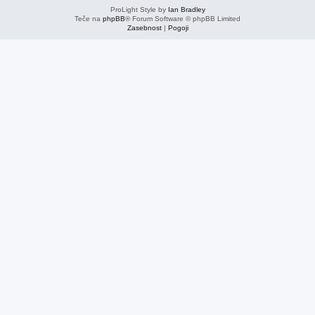
ProLight Style by
Ian Bradley
Teče na
phpBB
® Forum Software © phpBB Limited
Zasebnost
|
Pogoji