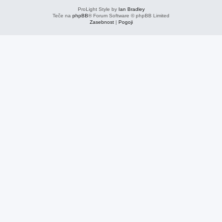
ProLight Style by
Ian Bradley
Teče na
phpBB
® Forum Software © phpBB Limited
Zasebnost
|
Pogoji