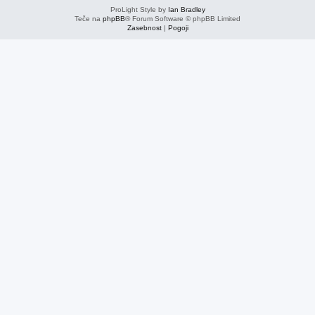
ProLight Style by
Ian Bradley
Teče na
phpBB
® Forum Software © phpBB Limited
Zasebnost
|
Pogoji