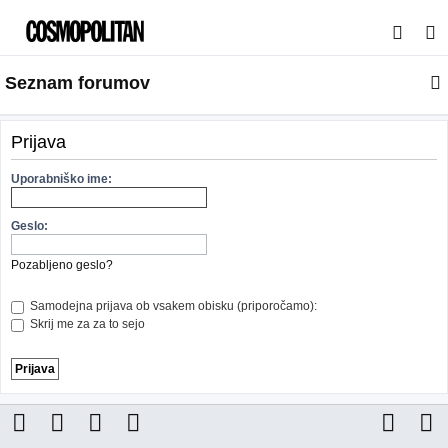
I
s
Seznam forumov
k
a
n
Prijava
j
Uporabniško ime:
e
Geslo:
Pozabljeno geslo?
Samodejna prijava ob vsakem obisku (priporočamo):
Skrij me za za to sejo