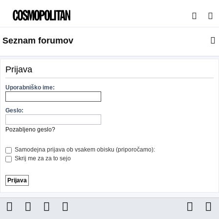
I
s
Seznam forumov
k
a
n
Prijava
j
Uporabniško ime:
e
Geslo:
Pozabljeno geslo?
Samodejna prijava ob vsakem obisku (priporočamo):
Skrij me za za to sejo