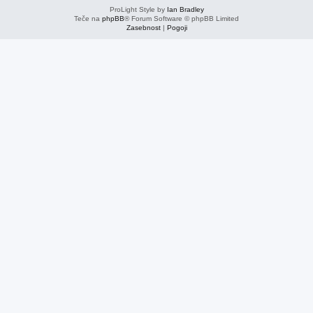
ProLight Style by
Ian Bradley
Teče na
phpBB
® Forum Software © phpBB Limited
Zasebnost
|
Pogoji