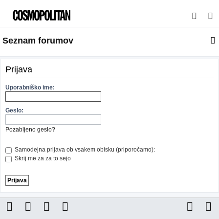
I
s
Seznam forumov
k
a
n
Prijava
j
Uporabniško ime:
e
Geslo:
Pozabljeno geslo?
Samodejna prijava ob vsakem obisku (priporočamo):
Skrij me za za to sejo