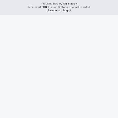
ProLight Style by
Ian Bradley
Teče na
phpBB
® Forum Software © phpBB Limited
Zasebnost
|
Pogoji