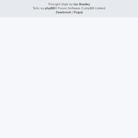
ProLight Style by
Ian Bradley
Teče na
phpBB
® Forum Software © phpBB Limited
Zasebnost
|
Pogoji