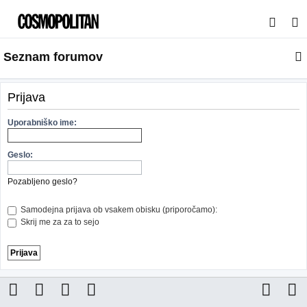
I
s
Seznam forumov
k
a
n
Prijava
j
Uporabniško ime:
e
Geslo:
Pozabljeno geslo?
Samodejna prijava ob vsakem obisku (priporočamo):
Skrij me za za to sejo