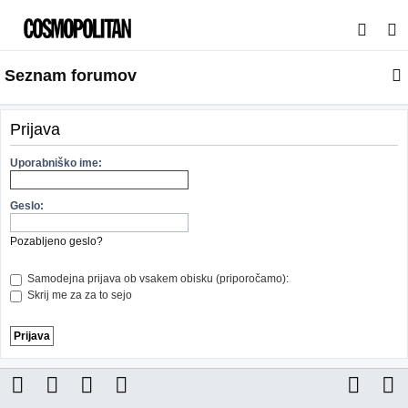
I
s
Seznam forumov
k
a
n
Prijava
j
Uporabniško ime:
e
Geslo:
Pozabljeno geslo?
Samodejna prijava ob vsakem obisku (priporočamo):
Skrij me za za to sejo