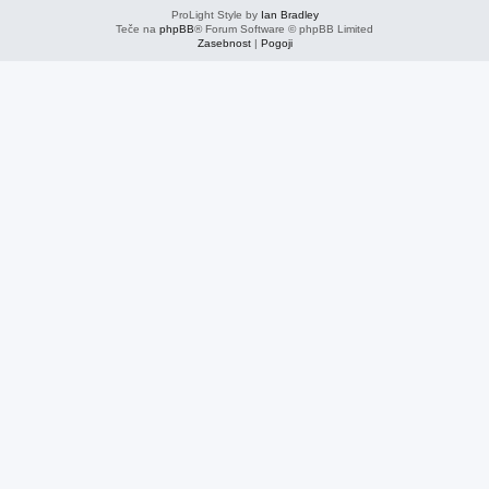
ProLight Style by
Ian Bradley
Teče na
phpBB
® Forum Software © phpBB Limited
Zasebnost
|
Pogoji