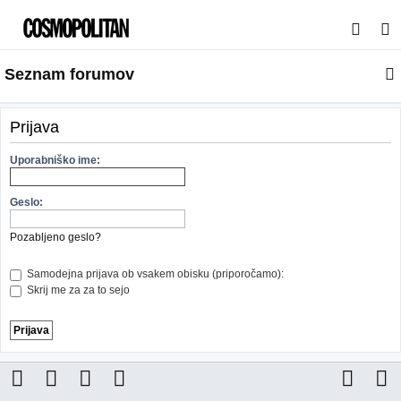
I
s
Seznam forumov
k
a
n
Prijava
j
Uporabniško ime:
e
Geslo:
Pozabljeno geslo?
Samodejna prijava ob vsakem obisku (priporočamo):
Skrij me za za to sejo