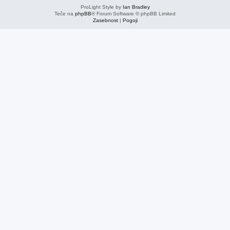
ProLight Style by
Ian Bradley
Teče na
phpBB
® Forum Software © phpBB Limited
Zasebnost
|
Pogoji