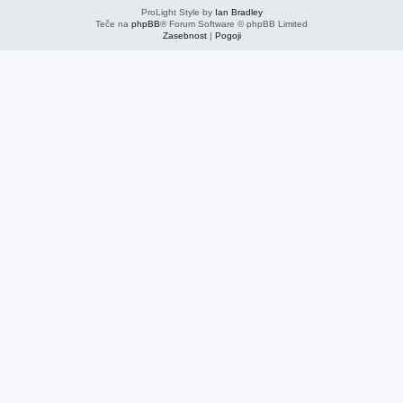
ProLight Style by
Ian Bradley
Teče na
phpBB
® Forum Software © phpBB Limited
Zasebnost
|
Pogoji