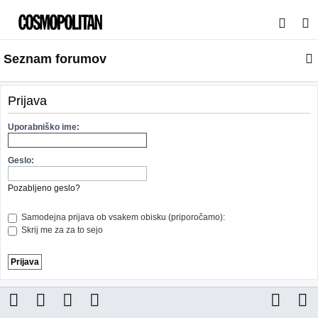
I
s
Seznam forumov
k
a
n
Prijava
j
Uporabniško ime:
e
Geslo:
Pozabljeno geslo?
Samodejna prijava ob vsakem obisku (priporočamo):
Skrij me za za to sejo