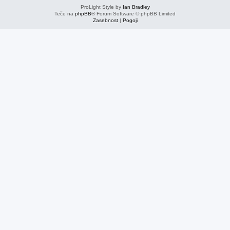
ProLight Style by
Ian Bradley
Teče na
phpBB
® Forum Software © phpBB Limited
Zasebnost
|
Pogoji