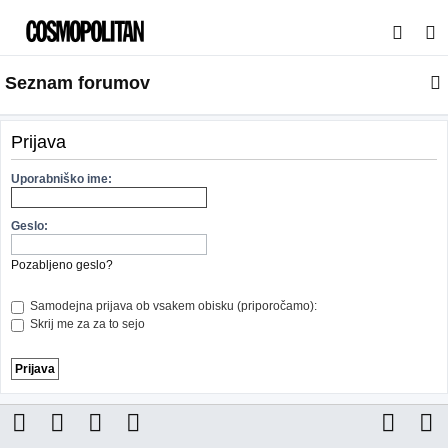
I
s
Seznam forumov
k
a
n
Prijava
j
Uporabniško ime:
e
Geslo:
Pozabljeno geslo?
Samodejna prijava ob vsakem obisku (priporočamo):
Skrij me za za to sejo