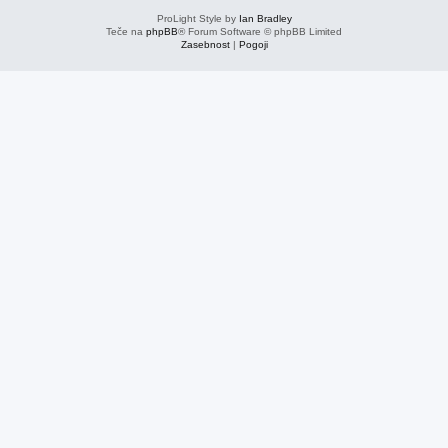
ProLight Style by
Ian Bradley
Teče na
phpBB
® Forum Software © phpBB Limited
Zasebnost
|
Pogoji