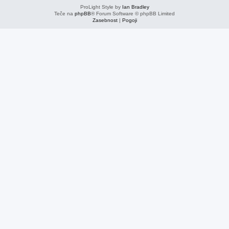
ProLight Style by
Ian Bradley
Teče na
phpBB
® Forum Software © phpBB Limited
Zasebnost
|
Pogoji