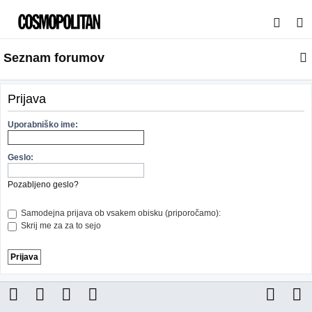
I
s
Seznam forumov
k
a
n
Prijava
j
Uporabniško ime:
e
Geslo:
Pozabljeno geslo?
Samodejna prijava ob vsakem obisku (priporočamo):
Skrij me za za to sejo