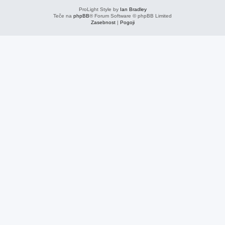
ProLight Style by
Ian Bradley
Teče na
phpBB
® Forum Software © phpBB Limited
Zasebnost
|
Pogoji