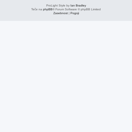
ProLight Style by
Ian Bradley
Teče na
phpBB
® Forum Software © phpBB Limited
Zasebnost
|
Pogoji