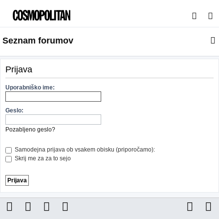
I
s
Seznam forumov
k
a
n
Prijava
j
Uporabniško ime:
e
Geslo:
Pozabljeno geslo?
Samodejna prijava ob vsakem obisku (priporočamo):
Skrij me za za to sejo