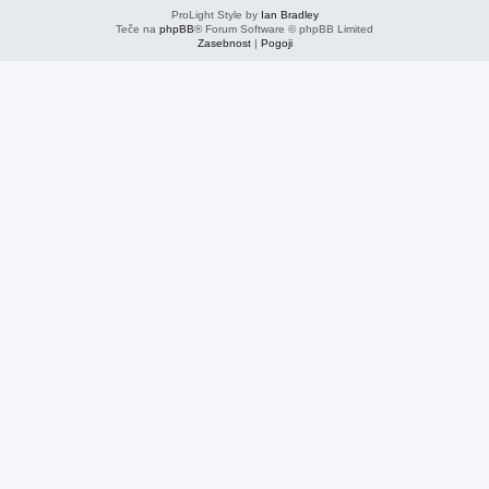
ProLight Style by
Ian Bradley
Teče na
phpBB
® Forum Software © phpBB Limited
Zasebnost
|
Pogoji