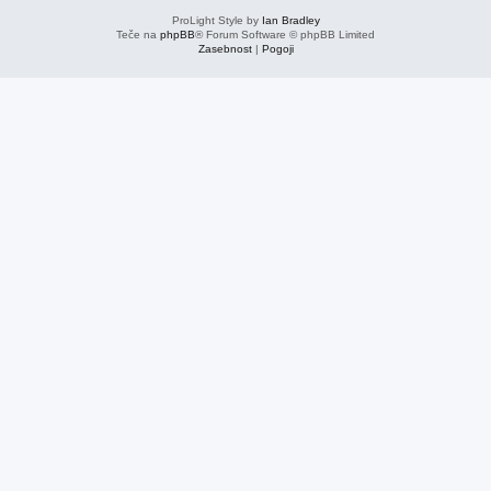
ProLight Style by
Ian Bradley
Teče na
phpBB
® Forum Software © phpBB Limited
Zasebnost
|
Pogoji