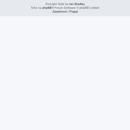
ProLight Style by
Ian Bradley
Teče na
phpBB
® Forum Software © phpBB Limited
Zasebnost
|
Pogoji