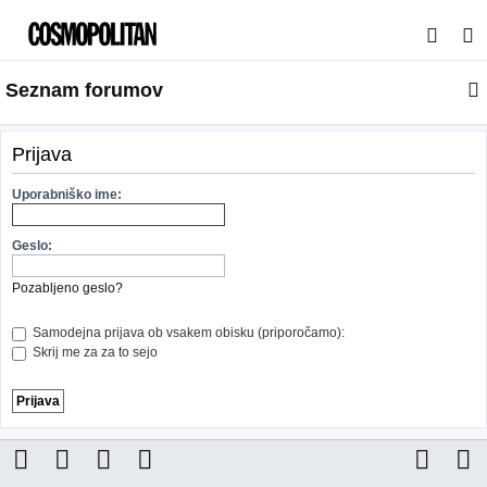
I
s
Seznam forumov
k
a
n
Prijava
j
Uporabniško ime:
e
Geslo:
Pozabljeno geslo?
Samodejna prijava ob vsakem obisku (priporočamo):
Skrij me za za to sejo