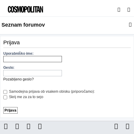
I
s
Seznam forumov
k
a
n
Prijava
j
Uporabniško ime:
e
Geslo:
Pozabljeno geslo?
Samodejna prijava ob vsakem obisku (priporočamo):
Skrij me za za to sejo