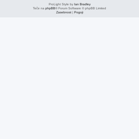
ProLight Style by
Ian Bradley
Teče na
phpBB
® Forum Software © phpBB Limited
Zasebnost
|
Pogoji