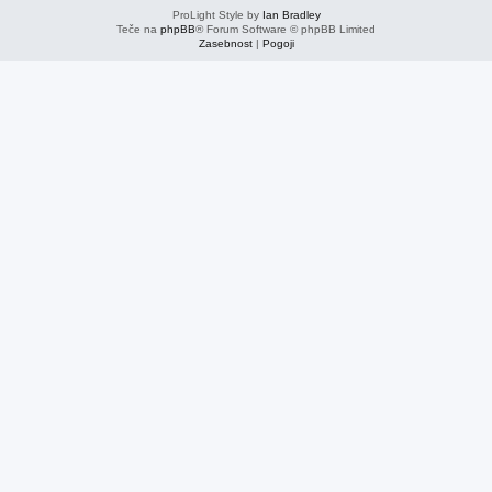
ProLight Style by
Ian Bradley
Teče na
phpBB
® Forum Software © phpBB Limited
Zasebnost
|
Pogoji