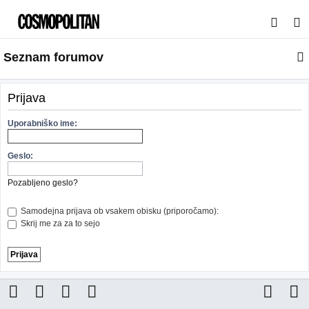
I
s
Seznam forumov
k
a
n
Prijava
j
Uporabniško ime:
e
Geslo:
Pozabljeno geslo?
Samodejna prijava ob vsakem obisku (priporočamo):
Skrij me za za to sejo