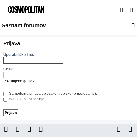
I
s
Seznam forumov
k
a
n
Prijava
j
Uporabniško ime:
e
Geslo:
Pozabljeno geslo?
Samodejna prijava ob vsakem obisku (priporočamo):
Skrij me za za to sejo