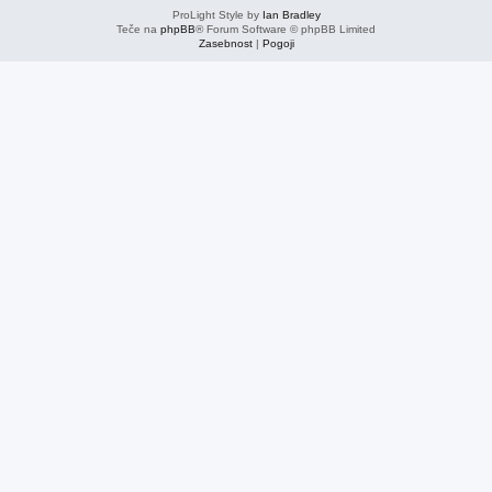
ProLight Style by
Ian Bradley
Teče na
phpBB
® Forum Software © phpBB Limited
Zasebnost
|
Pogoji