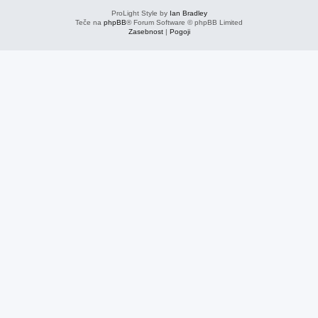
ProLight Style by
Ian Bradley
Teče na
phpBB
® Forum Software © phpBB Limited
Zasebnost
|
Pogoji