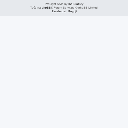
ProLight Style by
Ian Bradley
Teče na
phpBB
® Forum Software © phpBB Limited
Zasebnost
|
Pogoji