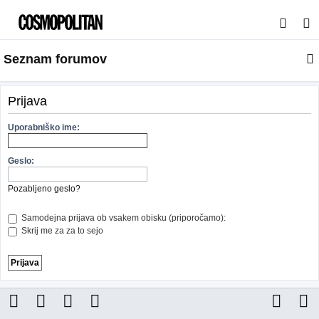
I
s
Seznam forumov
k
a
n
Prijava
j
Uporabniško ime:
e
Geslo:
Pozabljeno geslo?
Samodejna prijava ob vsakem obisku (priporočamo):
Skrij me za za to sejo