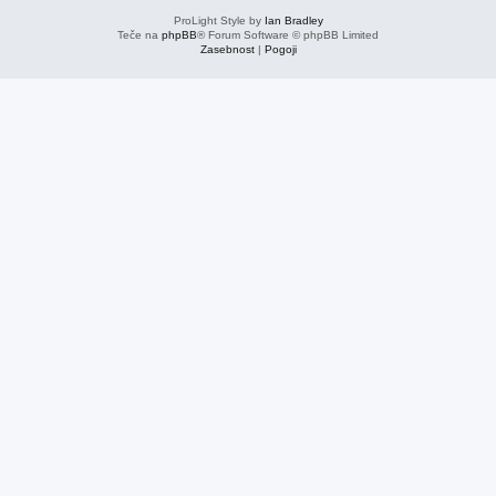
ProLight Style by
Ian Bradley
Teče na
phpBB
® Forum Software © phpBB Limited
Zasebnost
|
Pogoji