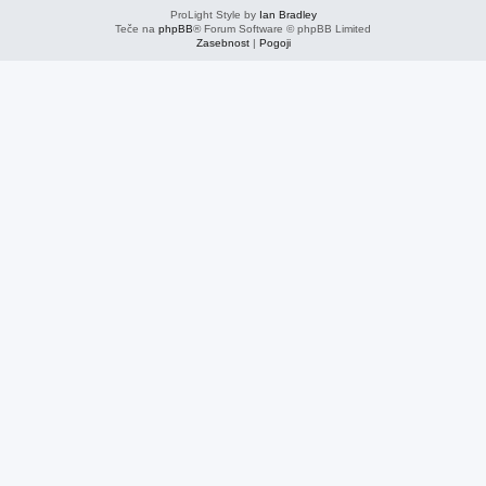
ProLight Style by
Ian Bradley
Teče na
phpBB
® Forum Software © phpBB Limited
Zasebnost
|
Pogoji