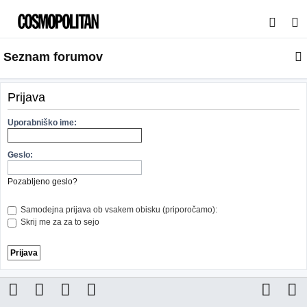
I
s
Seznam forumov
k
a
n
Prijava
j
Uporabniško ime:
e
Geslo:
Pozabljeno geslo?
Samodejna prijava ob vsakem obisku (priporočamo):
Skrij me za za to sejo